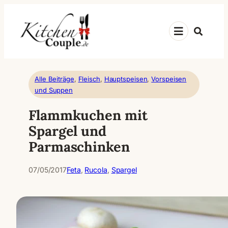
Zum
Inhalt
Suche
springen
Alle Beiträge
, 
Fleisch
, 
Hauptspeisen
, 
Vorspeisen
und Suppen
Flammkuchen mit
Spargel und
Parmaschinken
07/05/2017
Feta
, 
Rucola
, 
Spargel