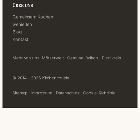
ÜBER UNS
Gemeinsam Kochen
Genießen
Blog
Kontakt
Mehr von uns:
Mörserwelt
·
Gemüse-Balkon
·
Plastikrein
© 2014 – 2026 Kitchencouple
Sitemap
·
Impressum
·
Datenschutz
·
Cookie-Richtlinie