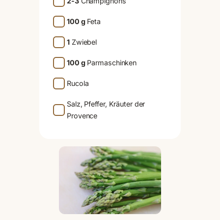
2-3
Champignons
100 g
Feta
1
Zwiebel
100 g
Parmaschinken
Rucola
Salz, Pfeffer, Kräuter der
Provence