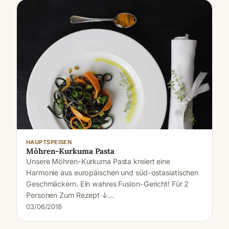
HAUPTSPEISEN
Möhren-Kurkuma Pasta
Unsere Möhren-Kurkuma Pasta kreiert eine
Harmonie aus europäischen und süd-ostasiatischen
Geschmäckern. Ein wahres Fusion-Gericht! Für 2
Personen Zum Rezept ↓…
03/06/2018