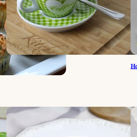
Spargelcremesuppe
Ho