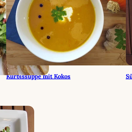
Kürbissuppe mit Kokos
Sü