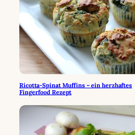
Ricotta-Spinat Muffins – ein herzhaftes
Fingerfood Rezept