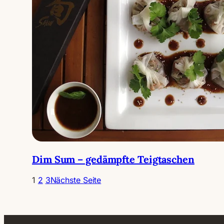
Dim Sum – gedämpfte Teigtaschen
1
2
3
Nächste Seite