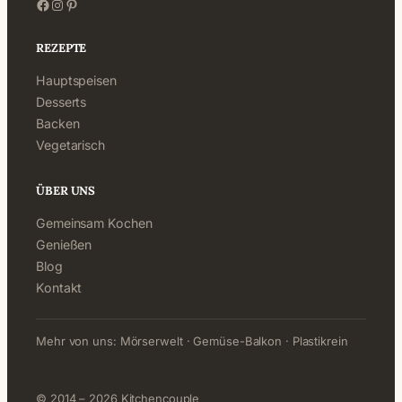
Facebook
Instagram
Pinterest
REZEPTE
Hauptspeisen
Desserts
Backen
Vegetarisch
ÜBER UNS
Gemeinsam Kochen
Genießen
Blog
Kontakt
Mehr von uns:
Mörserwelt
·
Gemüse-Balkon
·
Plastikrein
© 2014 – 2026 Kitchencouple