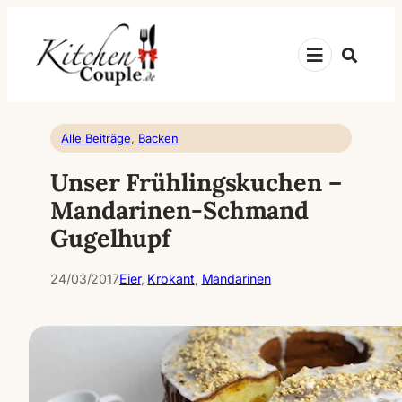
Zum
Inhalt
Suche
springen
Alle Beiträge
, 
Backen
Unser Frühlingskuchen –
Mandarinen-Schmand
Gugelhupf
24/03/2017
Eier
, 
Krokant
, 
Mandarinen