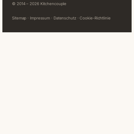
© 2014 – 2026 Kitchencouple
Sitemap
·
Impressum
·
Datenschutz
·
Cookie-Richtlinie