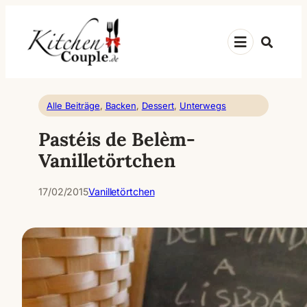
Zum
Inhalt
Suche
springen
Alle Beiträge
, 
Backen
, 
Dessert
, 
Unterwegs
Pastéis de Belèm-
Vanilletörtchen
17/02/2015
Vanilletörtchen