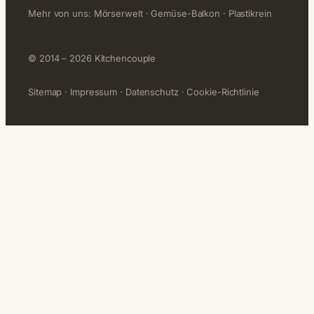
Mehr von uns:
Mörserwelt
·
Gemüse-Balkon
·
Plastikrein
© 2014 – 2026 Kitchencouple
Sitemap
·
Impressum
·
Datenschutz
·
Cookie-Richtlinie