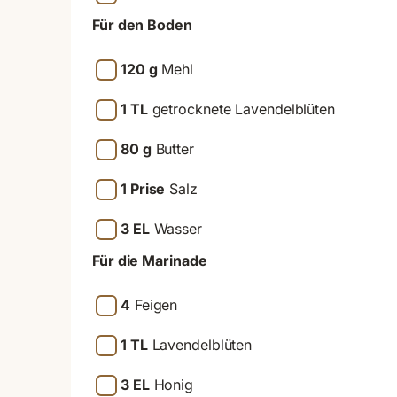
Für den Boden
120 g
Mehl
1 TL
getrocknete Lavendelblüten
80 g
Butter
1 Prise
Salz
3 EL
Wasser
Für die Marinade
4
Feigen
1 TL
Lavendelblüten
3 EL
Honig