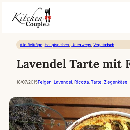
Zum
Inhalt
springen
Alle Beiträge
, 
Hauptspeisen
, 
Unterwegs
, 
Vegetarisch
Lavendel Tarte mit 
18/07/2015
Feigen
, 
Lavendel
, 
Ricotta
, 
Tarte
, 
Ziegenkäse