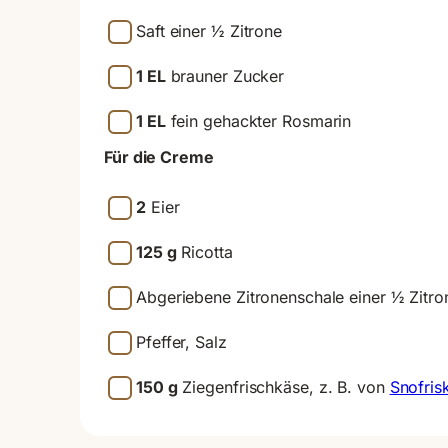
Saft einer ½ Zitrone
1 EL
brauner Zucker
1 EL
fein gehackter Rosmarin
Für die Creme
2
Eier
125 g
Ricotta
Abgeriebene Zitronenschale einer ½ Zitro
Pfeffer, Salz
150 g
Ziegenfrischkäse, z. B. von
Snofris