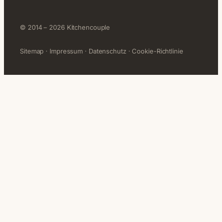
© 2014 – 2026 Kitchencouple
Sitemap
·
Impressum
·
Datenschutz
·
Cookie-Richtlinie