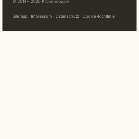
© 2014 – 2026 Kitchencouple
Sitemap
·
Impressum
·
Datenschutz
·
Cookie-Richtlinie