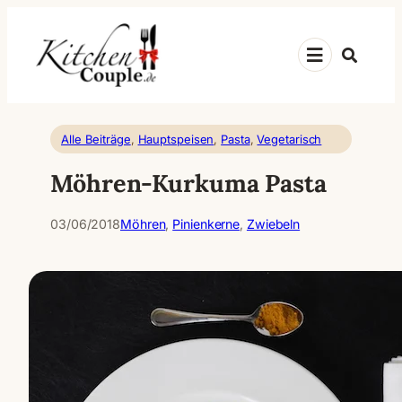
Zum
Inhalt
Suche
springen
Alle Beiträge
, 
Hauptspeisen
, 
Pasta
, 
Vegetarisch
Möhren-Kurkuma Pasta
03/06/2018
Möhren
, 
Pinienkerne
, 
Zwiebeln