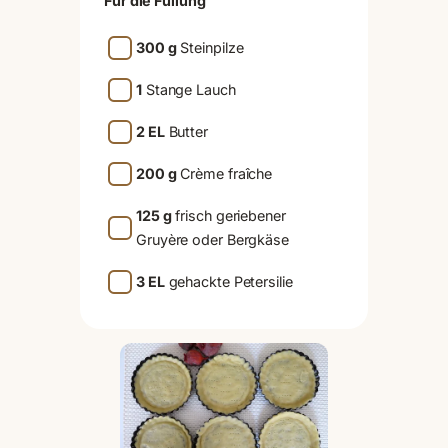
Für die Füllung
300 g
Steinpilze
1
Stange Lauch
2 EL
Butter
200 g
Crème fraîche
125 g
frisch geriebener
Gruyère oder Bergkäse
3 EL
gehackte Petersilie