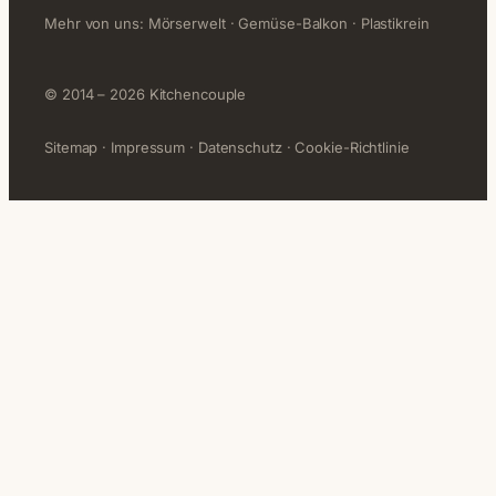
Mehr von uns:
Mörserwelt
·
Gemüse-Balkon
·
Plastikrein
© 2014 – 2026 Kitchencouple
Sitemap
·
Impressum
·
Datenschutz
·
Cookie-Richtlinie