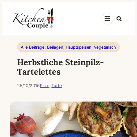
Zum
Inhalt
Suche
springen
Alle Beiträge
, 
Beilagen
, 
Hauptspeisen
, 
Vegetarisch
Herbstliche Steinpilz-
Tartelettes
25/10/2016
Pilze
, 
Tarte