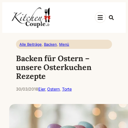
Zum
Inhalt
Suche
springen
Alle Beiträge
, 
Backen
, 
Menü
Backen für Ostern –
unsere Osterkuchen
Rezepte
30/03/2018
Eier
, 
Ostern
, 
Torte