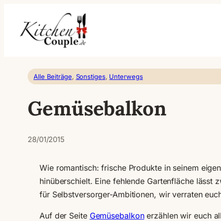
Zum
Inhalt
springen
Alle Beiträge
, 
Sonstiges
, 
Unterwegs
Gemüsebalkon
28/01/2015
Wie romantisch: frische Produkte in seinem eig
hinüberschielt. Eine fehlende Gartenfläche läss
für Selbstversorger-Ambitionen, wir verraten euc
Auf der Seite
Gemüsebalkon
erzählen wir euch all