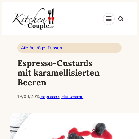
Zum
Inhalt
Suche
springen
Alle Beiträge
, 
Dessert
Espresso-Custards
mit karamellisierten
Beeren
19/04/2015
Espresso
, 
Himbeeren