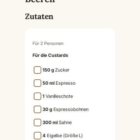
Zutaten
Für 2 Personen
Für die Custards
150 g
Zucker
50 ml
Espresso
1
Vanilleschote
30 g
Espressobohnen
300 ml
Sahne
4
Eigelbe (Größe L)