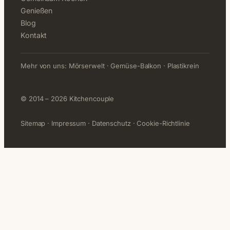
Genießen
Blog
Kontakt
Mehr von uns:
Mörserwelt
·
Gemüse-Balkon
·
Plastikrein
© 2014 – 2026 Kitchencouple
Sitemap
·
Impressum
·
Datenschutz
·
Cookie-Richtlinie